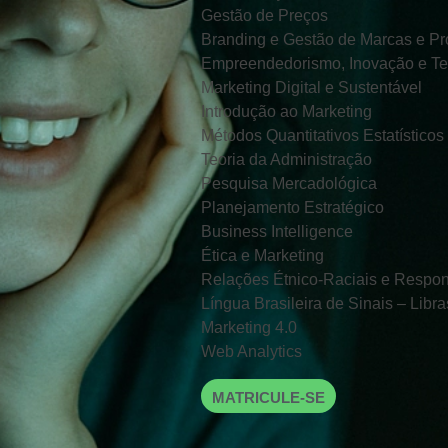
Gestão de Preços
Branding e Gestão de Marcas e Pr
Empreendedorismo, Inovação e Te
Marketing Digital e Sustentável
Introdução ao Marketing
Métodos Quantitativos Estatísticos
Teoria da Administração
Pesquisa Mercadológica
Planejamento Estratégico
Business Intelligence
Ética e Marketing
Relações Étnico-Raciais e Respon
Língua Brasileira de Sinais – Libra
Marketing 4.0
Web Analytics
MATRICULE-SE