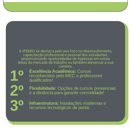
03 motivos para você fazer
seu curso na Faculdade Ipemig
A IPEMIG se destaca pelo seu foco no desenvolvimento,
capacitação profissional e pessoal dos estudantes,
proporcionando oportunidades de ingressar em novas
áreas do mercado de trabalho ou também alavancar a sua
carreira.
1º
Excelência Acadêmica:
Cursos
reconhecidos pelo MEC e professores
qualificados!
2º
Flexibilidade:
Opções de cursos presenciais
e a distância para garantir comodidade!
3º
Infraestrutura:
Instalações modernas e
recursos tecnológicos de ponta